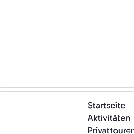
Cookie-Eins
Cookie-Ein
Um die Ver
abzulehnen
https://to
Wir können 
regelmäßig
von Cookie
Startseite
Aktivitäten
Privattoure