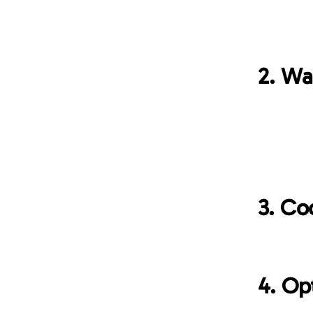
Das Wichti
sie unsere
von Websit
2. Wa
Wir können
verwenden,
sowie um C
zur Verfügu
Wirksamkei
Nutzererle
3. Co
Hier
ist ei
können.
4. Op