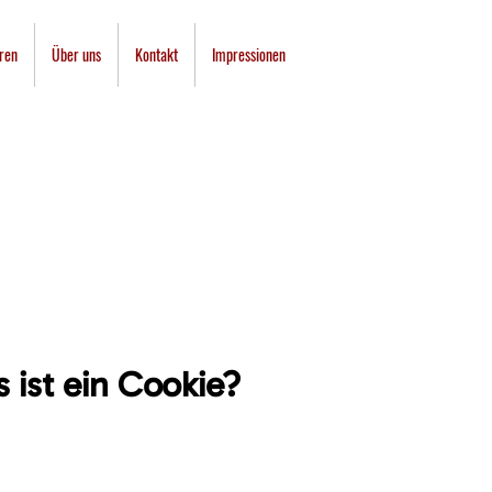
uren
Über uns
Kontakt
Impressionen
OKIE-RICHTLIN
s ist ein Cookie?
 ist eine kleine Datei aus Buchstaben und Zahlen, die auf den 
laden wird, wenn Nutzer auf bestimmte Websites zugreifen. In
n es Cookies einer Website, den Computer eines Nutzers zu e