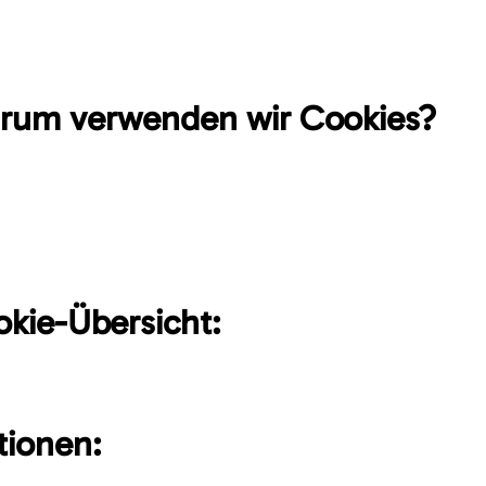
gste, was man über die von Wix platzierten Cookies wissen muss,
 Website etwas nutzerfreundlicher machen, z. B. durch die Spei
e-Präferenzen und Spracheinstellungen.
rum verwenden wir Cookies?
 Cookies und ähnliche Technologien für unterschiedliche Zwec
 beispielsweise: i) aus Sicherheitsgründen und zum Schutz vor
yber-Angriffe zu erkennen und zu verhindern; ii) um ausgewäh
ng stellen zu können; iii) um die Performance, den Betrieb und
t unserer Dienste zu überwachen und zu analysieren und iv) u
bnis zu verbessern.
okie-Übersicht:
ne Übersicht, welche Cookies auf Websites von Wix verwendet 
tionen: