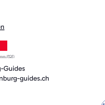
en
amm (PDF)
-Guides
nburg-guides.ch