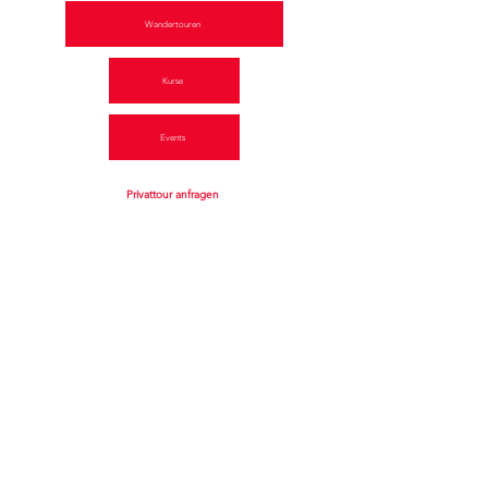
Wandertouren
Kurse
Events
Privattour anfragen
Startseite
Aktivitäten
Privattouren
Über uns
Kontakt
Impressionen