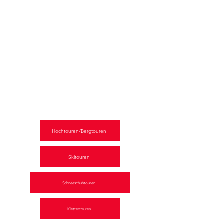
Unsere Angebote
Hochtouren/Bergtouren
Skitouren
Schneeschuhtouren
Klettertouren